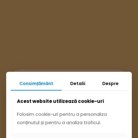
Ai întrebări? Accesează
Consimțământ
Detalii
Despre
Acest website utilizează cookie-uri
Pagina Contact
Folosim cookie-uri pentru a personaliza
sau trimite o sesizare pe Buzău City
conținutul și pentru a analiza traficul.
Report