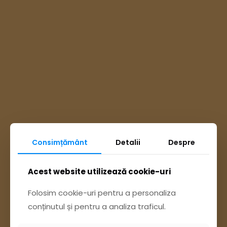
Consimțământ
Detalii
Despre
Ai întrebări? Accesează
Acest website utilizează cookie-uri
Pagina Contact
Folosim cookie-uri pentru a personaliza
conținutul și pentru a analiza traficul.
sau trimite o sesizare pe Buzău City
Report