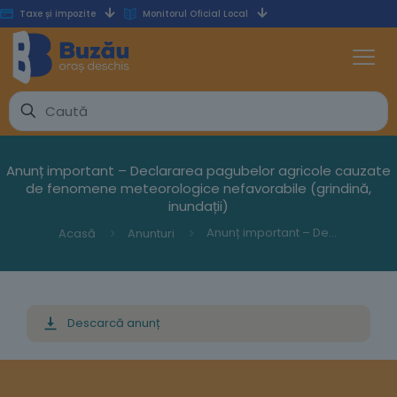
Taxe și impozite
Monitorul Oficial Local
Anunț important – Declararea pagubelor agricole cauzate
de fenomene meteorologice nefavorabile (grindină,
inundații)
Anunț important – Declararea pagubelor agricole cauzate de fenomene meteorologice nefavorabile (grindină, inundații)
Acasă
Anunturi
Descarcă anunț