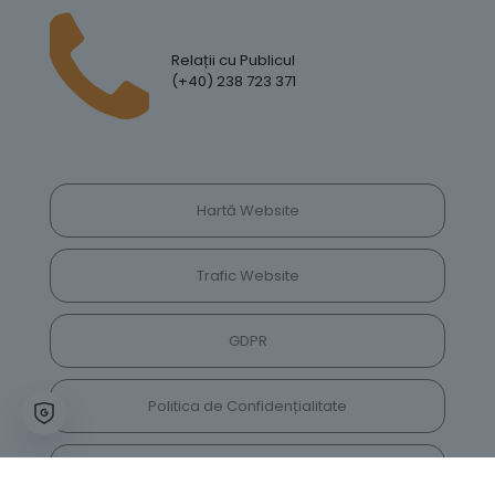
Relații cu Publicul
(+40) 238 723 371
Hartă Website
Trafic Website
GDPR
Politica de Confidențialitate
Vrei să lași feedback despre site? Părerea ta ne
va ajuta să îl îmbunătățim constant!