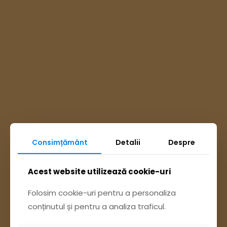
Consimțământ
Detalii
Despre
Ai întrebări? Accesează
Acest website utilizează cookie-uri
Pagina Contact
Folosim cookie-uri pentru a personaliza
conținutul și pentru a analiza traficul.
sau trimite o sesizare pe Buzău City
Report