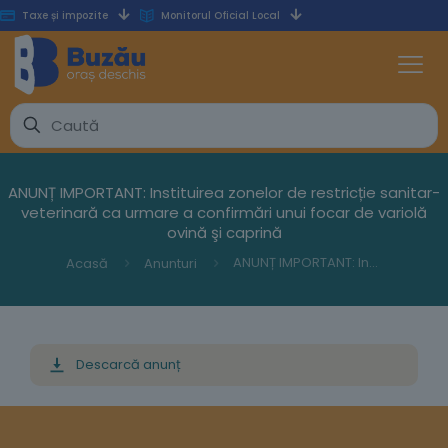
Taxe și impozite
Monitorul Oficial Local
ANUNȚ IMPORTANT: Instituirea zonelor de restricție sanitar-
veterinară ca urmare a confirmări unui focar de variolă
ovină şi caprină
ANUNȚ IMPORTANT: Instituirea zonelor de restricție sanitar-veterinară ca urmare a confirmări unui focar de variolă ovină şi caprină
Acasă
Anunturi
Descarcă anunț