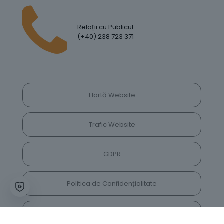
Relații cu Publicul
(+40) 238 723 371
Hartă Website
Trafic Website
GDPR
Politica de Confidențialitate
Vrei să lași feedback despre site? Părerea ta ne
va ajuta să îl îmbunătățim constant!