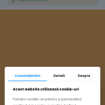
Consimțământ
Detalii
Despre
Ai întrebări? Accesează
Acest website utilizează cookie-uri
Folosim cookie-uri pentru a personaliza
Pagina Contact