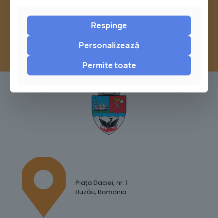
sau trimite o sesizare pe Buzău City
Report
Respinge
Personalizează
Permite toate
Piața Daciei, nr. 1
Buzău, România