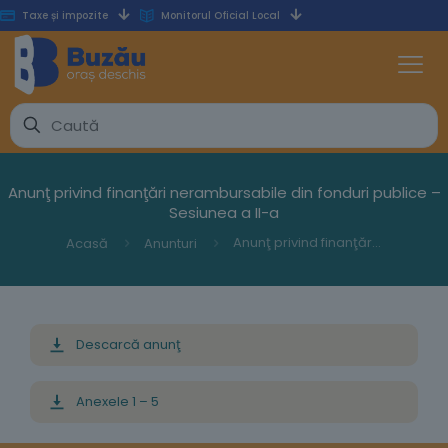
Taxe și impozite
Monitorul Oficial Local
Anunţ privind finanţări nerambursabile din fonduri publice –
Sesiunea a II-a
Anunţ privind finanţări nerambursabile din fonduri publice – Sesiunea a II-a
Acasă
Anunturi
Descarcă anunţ
Anexele 1 – 5