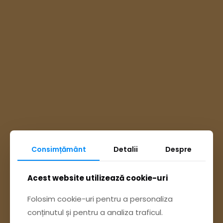
Consimțământ
Detalii
Despre
Ai întrebări? Accesează
Acest website utilizează cookie-uri
Pagina Contact
Folosim cookie-uri pentru a personaliza
conținutul și pentru a analiza traficul.