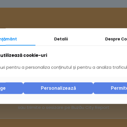
mțământ
Detalii
Despre
Co
utilizează cookie-uri
Ai întrebări? Acceseaz
ri pentru a personaliza conținutul și pentru a analiza traficul
nge
Personalizează
Permit
Pagina Contact
sau trimite o sesizare pe Buzău City Report