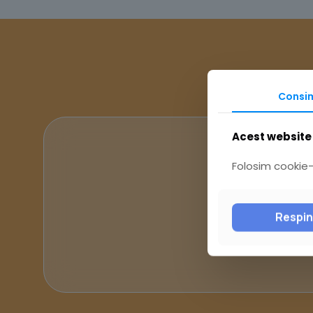
Consi
Acest website 
Folosim cookie-u
Respi