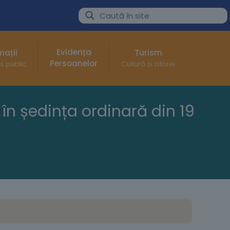
Evidența
mații
Turism
Persoanelor
s public
Cultură și Istorie
în ședința ordinară din 19