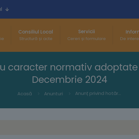
l
Servicii
Consiliul Local
Infor
gie
Structură și acte
Cereri și formulare
De intere
cu caracter normativ adoptate 
Decembrie 2024
Anunț privind hotărârile cu caracter normativ adoptate în ședința ordinară din 19 Decembrie 2024
Acasă
Anunturi