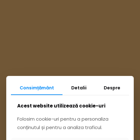
Consimțământ
Detalii
Despre
Ai întrebări? Accesează
Acest website utilizează cookie-uri
Pagina Contact
Folosim cookie-uri pentru a personaliza
conținutul și pentru a analiza traficul.
sau trimite o sesizare pe Buzău City
Report