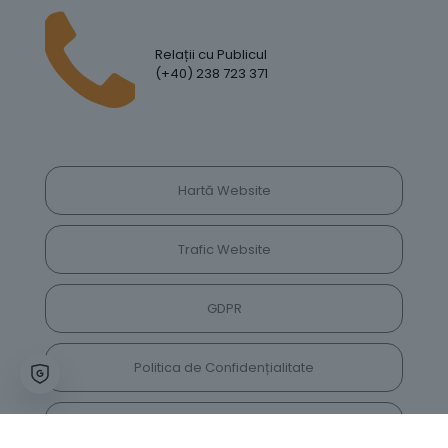
Relații cu Publicul
(+40) 238 723 371
Hartă Website
Trafic Website
GDPR
Politica de Confidențialitate
Vrei să lași feedback despre site? Părerea ta ne
va ajuta să îl îmbunătățim constant!