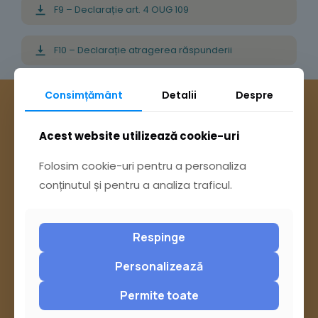
F9 – Declarație art. 4 OUG 109
F10 – Declarație atragerea răspunderii
Consimțământ
Detalii
Despre
Acest website utilizează cookie-uri
Folosim cookie-uri pentru a personaliza
conținutul și pentru a analiza traficul.
Respinge
Personalizează
Permite toate
Ai întrebări? Accesează