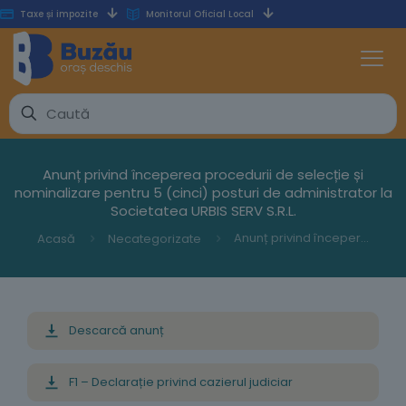
Taxe și impozite
Monitorul Oficial Local
Anunț privind începerea procedurii de selecție și
nominalizare pentru 5 (cinci) posturi de administrator la
Societatea URBIS SERV S.R.L.
Anunț privind începerea procedurii de selecție și nominalizare pentru 5 (cinci) posturi de administrator la Societatea URBIS SERV S.R.L.
Acasă
Necategorizate
Descarcă anunț
F1 – Declarație privind cazierul judiciar