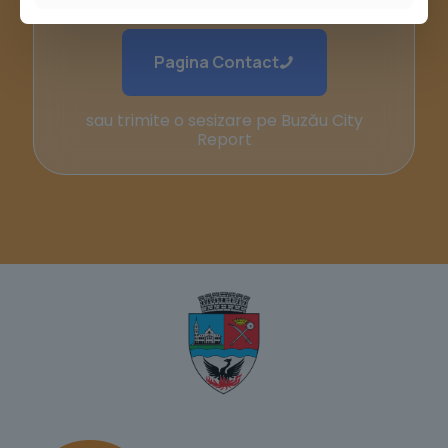
Pagina Contact
sau trimite o sesizare pe Buzău City
Report