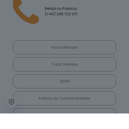
Relații cu Publicul
(+40) 238 723 371
Hartă Website
Trafic Website
GDPR
Politica de Confidențialitate
Vrei să lași feedback despre site? Părerea ta ne
va ajuta să îl îmbunătățim constant!