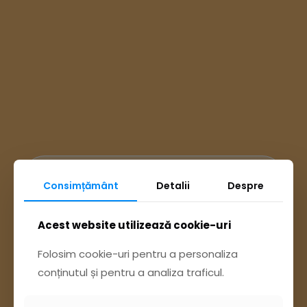
Ai întrebări? Accesează
Consimțământ
Detalii
Despre
Acest website utilizează cookie-uri
Pagina Contact
Folosim cookie-uri pentru a personaliza
sau trimite o sesizare pe Buzău City
conținutul și pentru a analiza traficul.
Report