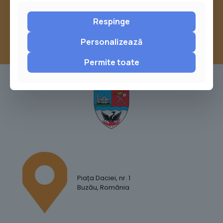
Report
Respinge
Personalizează
Permite toate
Piața Daciei, nr. 1
Buzău, România