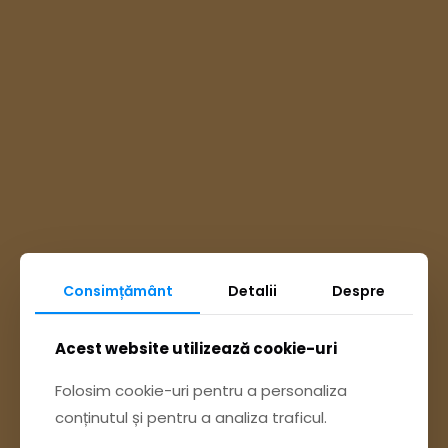
Consimțământ
Detalii
Despre
Ai întrebări? Accesează
Acest website utilizează cookie-uri
Pagina Contact
Folosim cookie-uri pentru a personaliza
conținutul și pentru a analiza traficul.
sau trimite o sesizare pe Buzău City