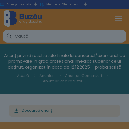
Taxe și impozite
Monitorul Oficial Local
Anunț privind rezultatele finale la concursul/examenul de
promovare în grad profesional imediat superior celui
deținut, organizat în data de 12.12.2025 – proba scrisă
Acasă
Anunturi
Anunțuri Concursuri
Anunț privind rezultatele finale la concursul/examenul de promovare în grad profesional imediat superior celui deținut, organizat în data de 12.12.2025 – proba scrisă
Descarcă anunț