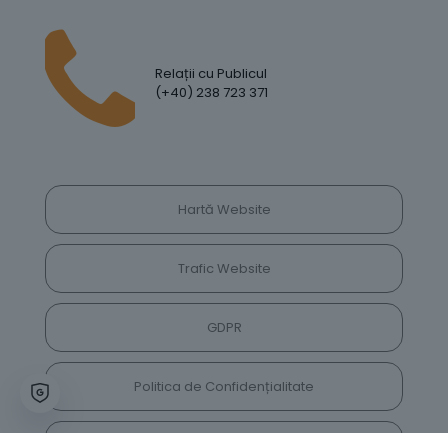
Relații cu Publicul
(+40) 238 723 371
Hartă Website
Trafic Website
GDPR
Politica de Confidențialitate
Vrei să lași feedback despre site? Părerea ta ne