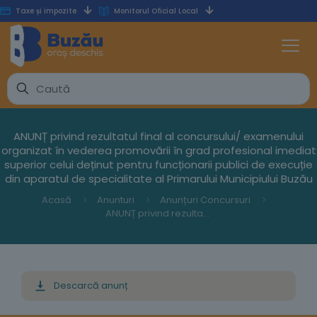
Taxe și impozite
Monitorul Oficial Local
ANUNȚ privind rezultatul final al concursului/ examenului
organizat în vederea promovării în grad profesional imediat
superior celui deținut pentru funcționarii publici de execuție
din aparatul de specialitate al Primarului Municipiului Buzău
Acasă
Anunturi
Anunțuri Concursuri
ANUNȚ privind rezultatul final al concursului/ examenului organizat în vederea promovării în grad profesional imediat superior celui deținut pentru funcționarii publici de execuție din aparatul de specialitate al Primarului Municipiului Buzău
Descarcă anunț