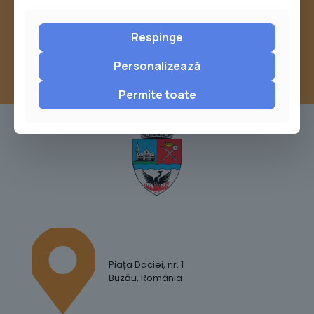
sau trimite o sesizare pe Buzău City
Report
Respinge
Personalizează
Permite toate
Piața Daciei, nr. 1
Buzău, România