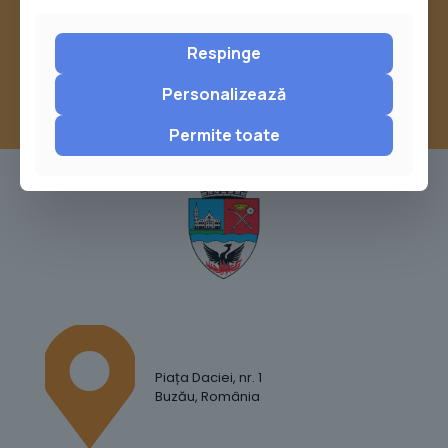
sau trimite o sesizare pe Buzău City
Report
Respinge
Personalizează
Permite toate
Piața Daciei, nr. 1
Buzău, România