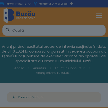
Taxe și impozite
Monitorul Oficial Local
Anunț privind rezultatul probei de interviu susţinute în data
de 01.10.2024 la concursul organizat în vederea ocupării a 6
(șase) funcții publice de execuție vacante din aparatul de
specialitate al Primarului municipiului Buzău
Acasă
Anunturi
Anunțuri Concursuri
Anunț privind rezultatul probei de interviu susţinute în data de 01.10.2024 la concursul organizat în vederea ocupării a 6 (șase) funcții publice de execuție vacante din aparatul de specialitate al Primarului municipiului Buzău
Descarcă anunț