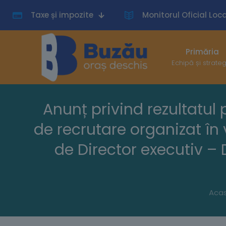
Taxe și impozite
Monitorul Oficial Loca
Primăria
Echipă și strate
Anunț privind rezultatul 
de recrutare organizat în
de Director executiv – D
Aca