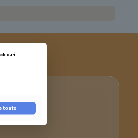
okieuri
.
ă
e toate