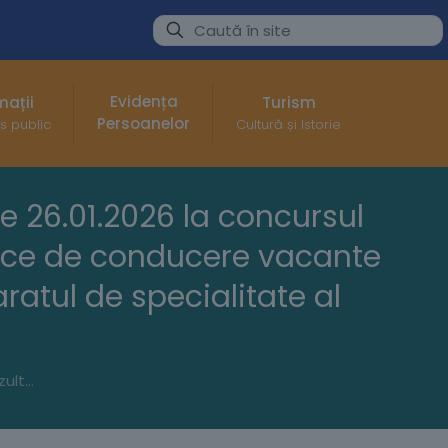
Evidența
mații
Turism
Persoanelor
s public
Cultură și Istorie
de 26.01.2026 la concursul
blice de conducere vacante
aratul de specialitate al
Anunț privind rezultatul probei scrise stabilite în data de 26.01.2026 la concursul de recrutare organizat în vederea ocupării funcției publice de conducere vacante de Director executiv – Direcția Servicii Publice din aparatul de specialitate al Primarului Municipiului Buzău