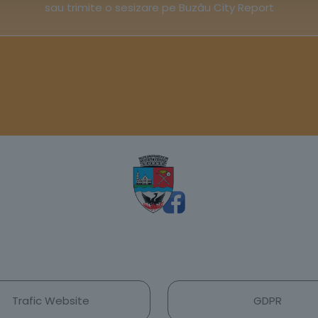
sau trimite o sesizare pe Buzău City Report
Trafic Website
GDPR