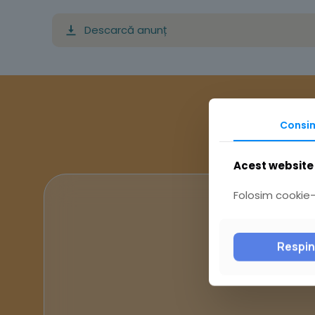
Descarcă anunț
Consi
Acest website 
Folosim cookie-u
Respi