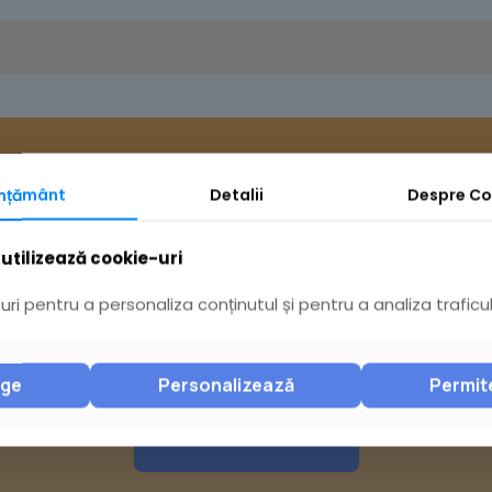
mțământ
Detalii
Despre
Co
utilizează cookie-uri
ri pentru a personaliza conținutul și pentru a analiza traficul
Ai întrebări? Acceseaz
nge
Personalizează
Permit
Pagina Contact