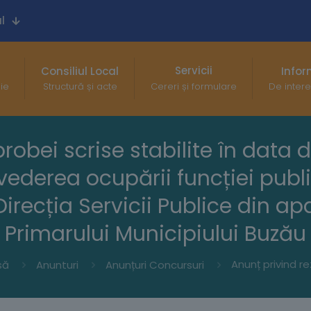
l
Servicii
Consiliul Local
Infor
gie
Structură și acte
Cereri și formulare
De intere
probei scrise stabilite în data 
 vederea ocupării funcției pu
irecția Servicii Publice din ap
Primarului Municipiului Buzău
să
Anunturi
Anunțuri Concursuri