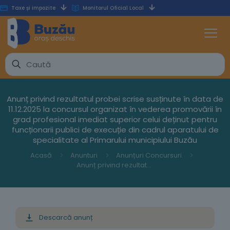
Taxe și impozite
Monitorul Oficial Local
Anunț privind rezultatul probei scrise susținute în data de
11.12.2025 la concursul organizat în vederea promovării în
grad profesional imediat superior celui deținut pentru
funcționarii publici de execuție din cadrul aparatului de
specialitate al Primarului municipiului Buzău
Acasă
Anunturi
Anunțuri Concursuri
Anunț privind rezultatul probei scrise susținute în data de 11.12.2025 la concursul organizat în vederea promovării în grad profesional imediat superior celui deținut pentru funcționarii publici de execuție din cadrul aparatului de specialitate al Primarului municipiului Buzău
Descarcă anunț