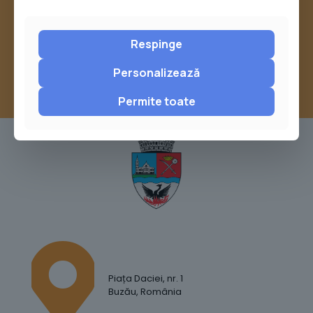
sau trimite o sesizare pe Buzău City
Report
Respinge
Personalizează
Permite toate
Piața Daciei, nr. 1
Buzău, România