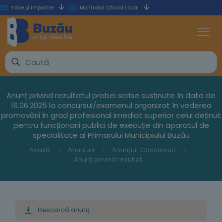
Taxe și impozite
Monitorul Oficial Local
Anunț privind rezultatul probei scrise susținute în data de
16.06.2025 la concursul/examenul organizat în vederea
promovării în grad profesional imediat superior celui deținut
pentru funcționarii publici de execuție din aparatul de
specialitate al Primarului Municipiului Buzău
Acasă
Anunturi
Anunțuri Concursuri
Anunț privind rezultatul probei scrise susținute în data de 16.06.2025 la concursul/examenul organizat în vederea promovării în grad profesional imediat superior celui deținut pentru funcționarii publici de execuție din aparatul de specialitate al Primarului Municipiului Buzău
Descarcă anunț