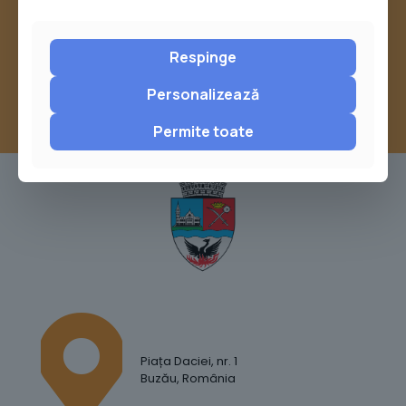
sau trimite o sesizare pe Buzău City
Report
Respinge
Personalizează
Permite toate
Piața Daciei, nr. 1
Buzău, România