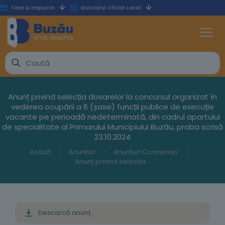
Taxe și impozite
Monitorul Oficial Local
Anunț privind selecția dosarelor la concursul organizat în
vederea ocupării a 6 (șase) funcții publice de execuție
vacante pe perioadă nedeterminată, din cadrul apartului
de specialitate al Primarului Municipiului Buzău, proba scrisă
23.10.2024
Acasă
Anunturi
Anunțuri Concursuri
Anunț privind selecția dosarelor la concursul organizat în vederea ocupării a 6 (șase) funcții publice de execuție vacante pe perioadă nedeterminată, din cadrul apartului de specialitate al Primarului Municipiului Buzău, proba scrisă 23.10.2024
Descarcă anunț