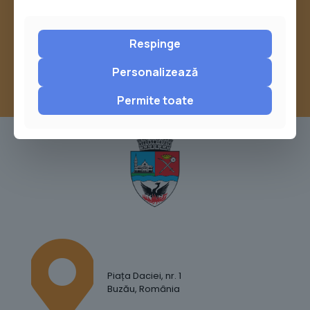
sau trimite o sesizare pe Buzău City
Report
Respinge
Personalizează
Permite toate
Piața Daciei, nr. 1
Buzău, România