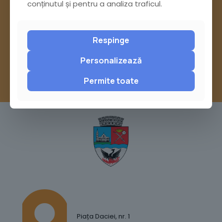
Pagina Contact
conținutul și pentru a analiza traficul.
sau trimite o sesizare pe Buzău City
Report
Respinge
Personalizează
Permite toate
Piața Daciei, nr. 1