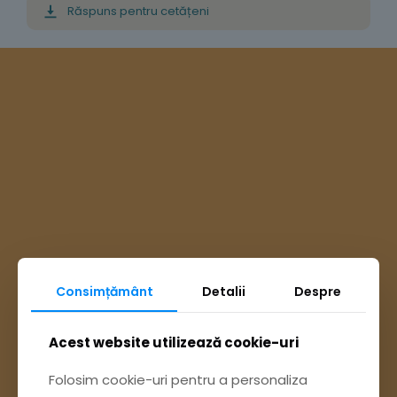
Răspuns pentru cetățeni
Consimțământ
Detalii
Despre
Ai întrebări? Accesează
Acest website utilizează cookie-uri
Folosim cookie-uri pentru a personaliza