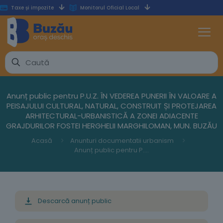
Taxe și impozite
Monitorul Oficial Local
Anunț public pentru P.U.Z. ÎN VEDEREA PUNERII ÎN VALOARE A
PEISAJULUI CULTURAL, NATURAL, CONSTRUIT ȘI PROTEJAREA
ARHITECTURAL-URBANISTICĂ A ZONEI ADIACENTE
GRAJDURILOR FOSTEI HERGHELII MARGHILOMAN, MUN. BUZĂU
Acasă
Anunturi documentatii urbanism
Anunț public pentru P.U.Z. ÎN VEDEREA PUNERII ÎN VALOARE A PEISAJULUI CULTURAL, NATURAL, CONSTRUIT ȘI PROTEJAREA ARHITECTURAL-URBANISTICĂ A ZONEI ADIACENTE GRAJDURILOR FOSTEI HERGHELII MARGHILOMAN, MUN. BUZĂU
Descarcă anunț public