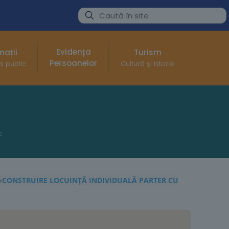
Evidența
mații
Turism
Persoanelor
s public
Cultură și Istorie
c
«
CONSTRUIRE LOCUINȚĂ INDIVIDUALĂ PARTER CU