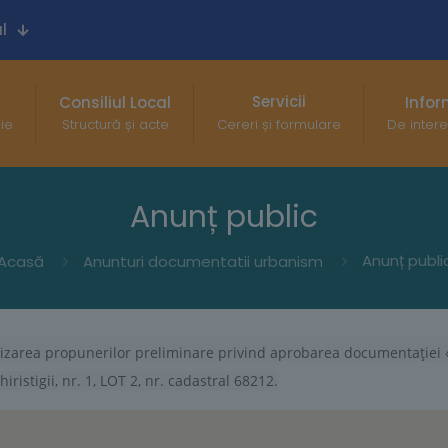
l
Servicii
Consiliul Local
Infor
gie
Structură și acte
Cereri și formulare
De intere
Anunț public
Anunț publi
Acasă
Anunturi documentatii urbanism
lizarea propunerilor preliminare privind aprobarea documentației 
ristigii, nr. 1, LOT 2, nr. cadastral 68212.