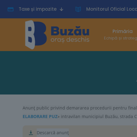
Taxe și impozite
Monitorul Oficial Loca
Primăria
Echipă și strate
Anunț public privind demararea procedurii pentru fina
ELABORARE PUZ
» intravilan municipiul Buzău, strada Chi
Descarcă anunț