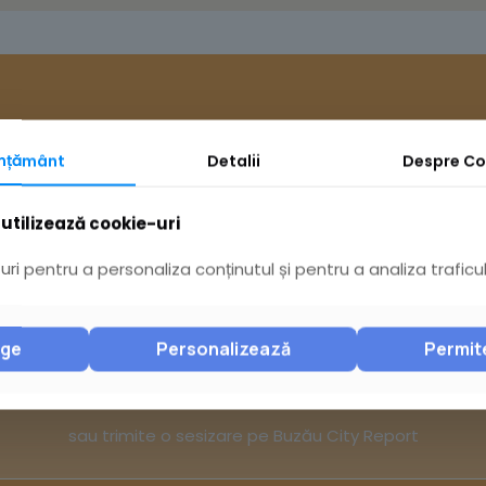
mțământ
Detalii
Despre
Co
utilizează cookie-uri
ri pentru a personaliza conținutul și pentru a analiza traficul
Ai întrebări? Acceseaz
nge
Personalizează
Permit
Pagina Contact
sau trimite o sesizare pe Buzău City Report