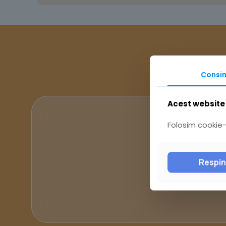
Consi
Acest website 
Folosim cookie-u
Respi