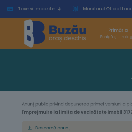
Taxe și impozite
Monitorul Oficial Loca
Primăria
Echipă și strate
Anunț public privind depunerea primei versiuni a pla
împrejmuire la limita de vecinătate imobil 317
Descarcă anunț