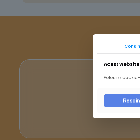
Consi
Acest website 
Folosim cookie-u
Respi