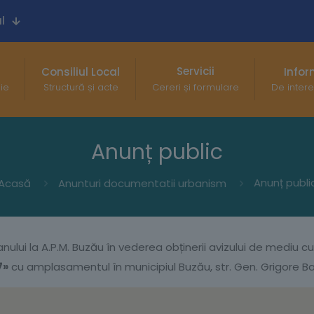
l
Servicii
Consiliul Local
Infor
gie
Structură și acte
Cereri și formulare
De intere
Anunț public
Anunț publi
Acasă
Anunturi documentatii urbanism
nului la A.P.M. Buzău în vederea obținerii avizului de mediu cu 
7»
cu amplasamentul în municipiul Buzău, str. Gen. Grigore B