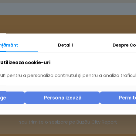
mțământ
Detalii
Despre
Co
utilizează cookie-uri
ri pentru a personaliza conținutul și pentru a analiza traficul
Ai întrebări? Acceseaz
nge
Personalizează
Permit
Pagina Contact
sau trimite o sesizare pe Buzău City Report