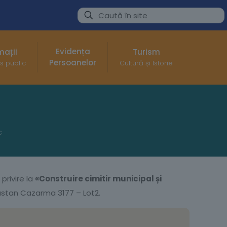
Evidența
mații
Turism
Persoanelor
s public
Cultură și Istorie
c
privire la
«
Construire cimitir municipal și
astan Cazarma 3177 – Lot2.