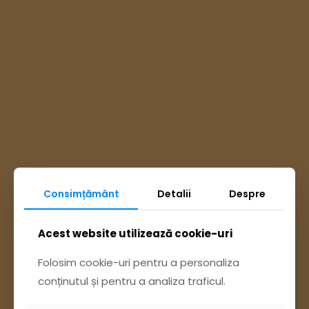
Consimțământ
Detalii
Despre
Ai întrebări? Accesează
Acest website utilizează cookie-uri
Pagina Contact
Folosim cookie-uri pentru a personaliza
conținutul și pentru a analiza traficul.
sau trimite o sesizare pe Buzău City
Report