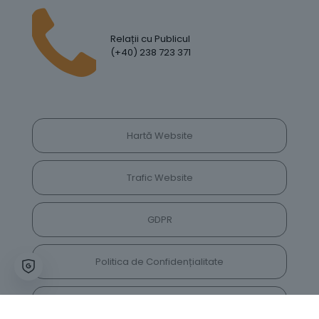
Relații cu Publicul
(+40) 238 723 371
Hartă Website
Trafic Website
GDPR
Politica de Confidențialitate
Vrei să lași feedback despre site? Părerea ta ne
va ajuta să îl îmbunătățim constant!