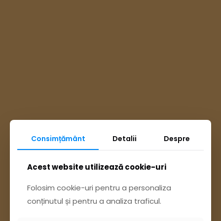
Consimțământ
Detalii
Despre
Ai întrebări? Accesează
Acest website utilizează cookie-uri
Pagina Contact
Folosim cookie-uri pentru a personaliza
conținutul și pentru a analiza traficul.
sau trimite o sesizare pe Buzău City
Report