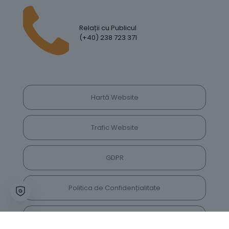
Relații cu Publicul
(+40) 238 723 371
Hartă Website
Trafic Website
GDPR
Politica de Confidențialitate
Vrei să lași feedback despre site? Părerea ta ne
va ajuta să îl îmbunătățim constant!