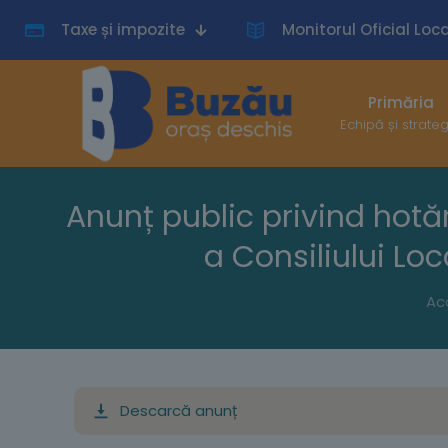
Taxe și impozite
Monitorul Oficial Loca
Primăria
Echipă și strate
Anunț public privind hotă
a Consiliului Lo
Ac
Descarcă anunț