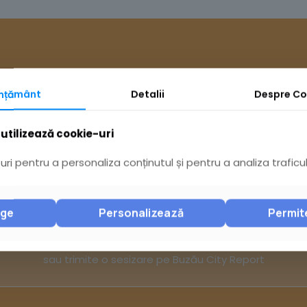
mțământ
Detalii
Despre
Co
utilizează cookie-uri
Ai întrebări? Acceseaz
ri pentru a personaliza conținutul și pentru a analiza traficul
nge
Personalizează
Permit
Pagina Contact
sau trimite o sesizare pe Buzău City Report