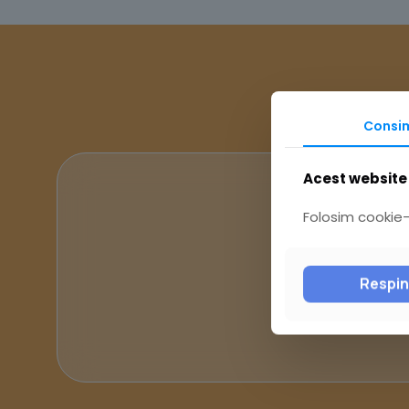
Consi
Acest website 
Folosim cookie-u
Respi