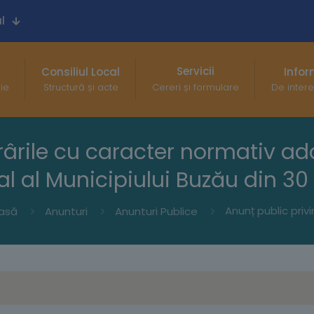
l
Servicii
Consiliul Local
Infor
gie
Structură și acte
Cereri și formulare
De intere
rârile cu caracter normativ ad
cal al Municipiului Buzău din 3
asă
Anunturi
Anunturi Publice