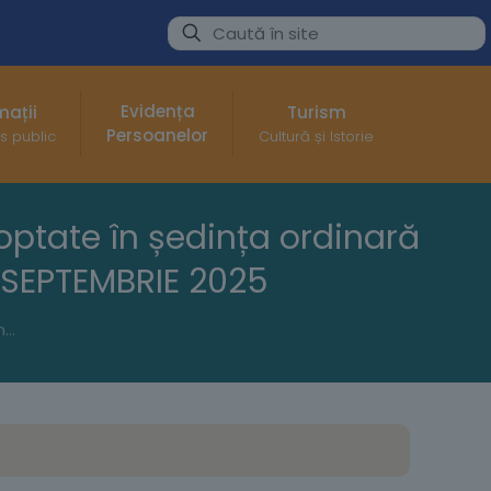
Evidența
mații
Turism
Persoanelor
s public
Cultură și Istorie
optate în ședința ordinară
0 SEPTEMBRIE 2025
Anunț public privind hotărârile cu caracter normativ adoptate în ședința ordinară a Consiliului Local al Municipiului Buzău din 30 SEPTEMBRIE 2025