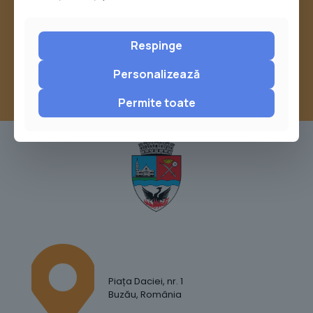
sau trimite o sesizare pe Buzău City
Report
Respinge
Personalizează
Permite toate
Piața Daciei, nr. 1
Buzău, România