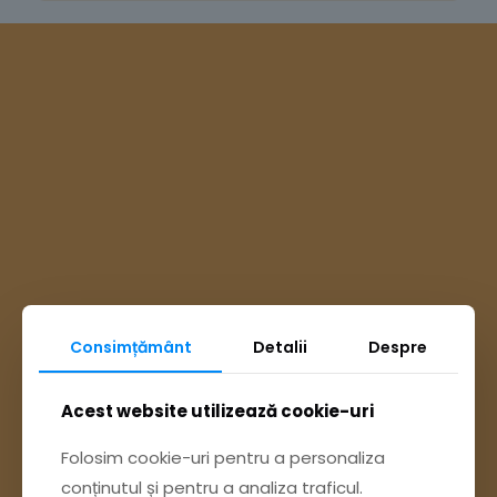
Consimțământ
Detalii
Despre
Ai întrebări? Accesează
Acest website utilizează cookie-uri
Folosim cookie-uri pentru a personaliza
Pagina Contact
conținutul și pentru a analiza traficul.