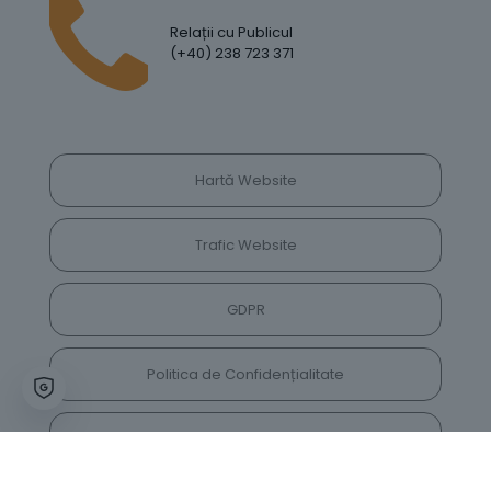
Relații cu Publicul
(+40) 238 723 371
Hartă Website
Trafic Website
GDPR
Politica de Confidențialitate
Vrei să lași feedback despre site? Părerea ta ne
va ajuta să îl îmbunătățim constant!