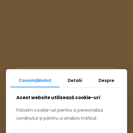
Ai întrebări? Accesează
Consimțământ
Detalii
Despre
Acest website utilizează cookie-uri
Pagina Contact
Folosim cookie-uri pentru a personaliza
sau trimite o sesizare pe Buzău City
conținutul și pentru a analiza traficul.
Report