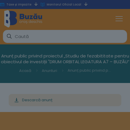
Taxe și impozite
Monitorul Oficial Local
Anunț public privind proiectul „Studiu de fezabititate pentru
obiectivul de investiții "DRUM ORBITAL LEGATURA A7 – BUZĂU”
Anunț public privind proiectul „Studiu de fezabititate pentru obiectivul de investiții "DRUM ORBITAL LEGATURA A7 – BUZĂU”
Acasă
Anunturi
Descarcă anunț