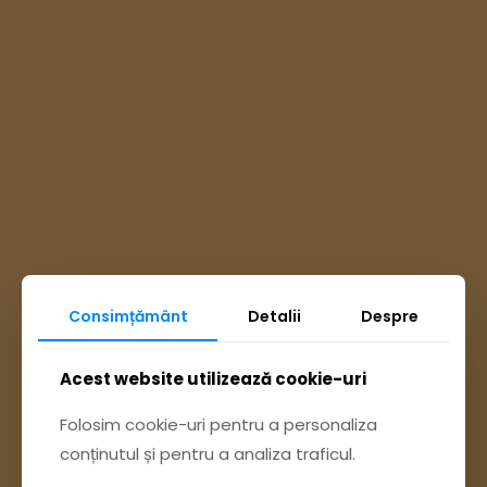
Consimțământ
Detalii
Despre
Ai întrebări? Accesează
Acest website utilizează cookie-uri
Pagina Contact
Folosim cookie-uri pentru a personaliza
conținutul și pentru a analiza traficul.
sau trimite o sesizare pe Buzău City