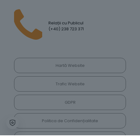
Relații cu Publicul
(+40) 238 723 371
Hartă Website
Trafic Website
GDPR
Politica de Confidențialitate
Vrei să lași feedback despre site? Părerea ta ne