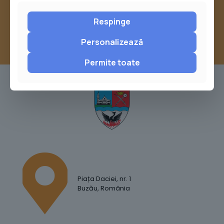
Report
Respinge
Personalizează
Permite toate
Piața Daciei, nr. 1
Buzău, România