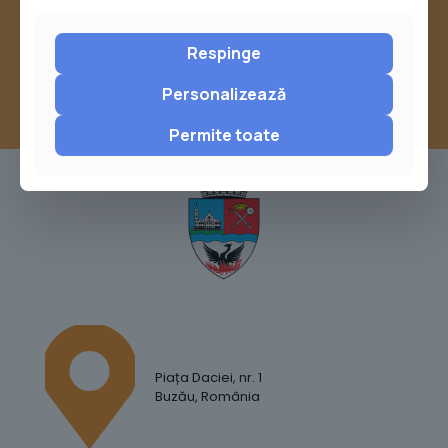
sau trimite o sesizare pe Buzău City
Report
Respinge
Personalizează
Permite toate
Piața Daciei, nr. 1
Buzău, România