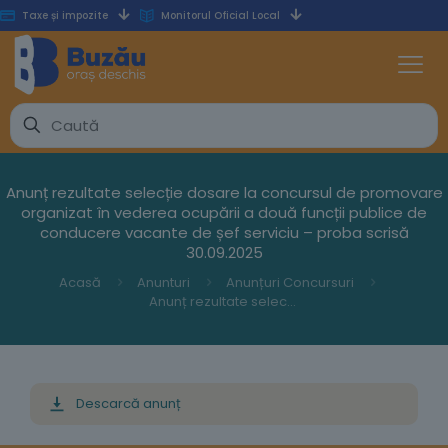
Taxe și impozite
Monitorul Oficial Local
Anunț rezultate selecție dosare la concursul de promovare
organizat în vederea ocupării a două funcții publice de
conducere vacante de șef serviciu – proba scrisă
30.09.2025
Acasă
Anunturi
Anunțuri Concursuri
Anunț rezultate selecție dosare la concursul de promovare organizat în vederea ocupării a două funcții publice de conducere vacante de șef serviciu – proba scrisă 30.09.2025
Descarcă anunț