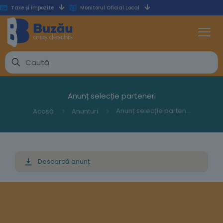
Taxe și impozite
Monitorul Oficial Local
Anunț selecție parteneri
Anunț selecție parteneri
Acasă
Anunturi
Descarcă anunț