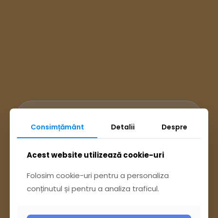
Ai întrebări? Accesează
Consimțământ
Detalii
Despre
Pagina Contact
Acest website utilizează cookie-uri
Folosim cookie-uri pentru a personaliza
sau trimite o sesizare pe Buzău City
conținutul și pentru a analiza traficul.
Report