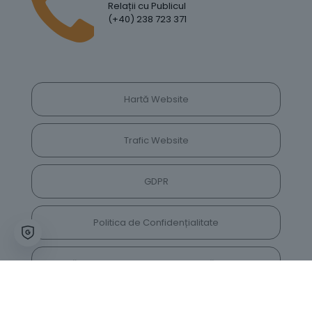
Relații cu Publicul
(+40) 238 723 371
Hartă Website
Trafic Website
GDPR
Politica de Confidențialitate
Vrei să lași feedback despre site? Părerea ta ne
va ajuta să îl îmbunătățim constant!
Accesează vechiul website