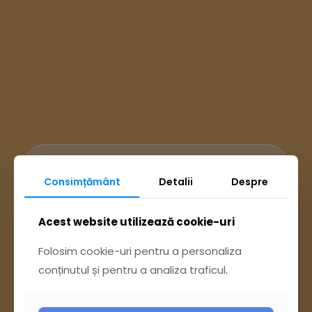
Ai întrebări? Accesează
Consimțământ
Detalii
Despre
Pagina Contact
Acest website utilizează cookie-uri
Folosim cookie-uri pentru a personaliza
sau trimite o sesizare pe Buzău City
conținutul și pentru a analiza traficul.
Report