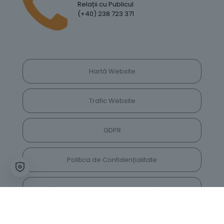
Relații cu Publicul
(+40) 238 723 371
Hartă Website
Trafic Website
GDPR
Politica de Confidențialitate
Vrei să lași feedback despre site? Părerea ta ne
va ajuta să îl îmbunătățim constant!
Accesează vechiul website