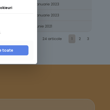
lice
20 ianuarie 2023
okieuri
lice
20 ianuarie 2023
24 iunie 2021
.
24 articole
1
2
3
e toate