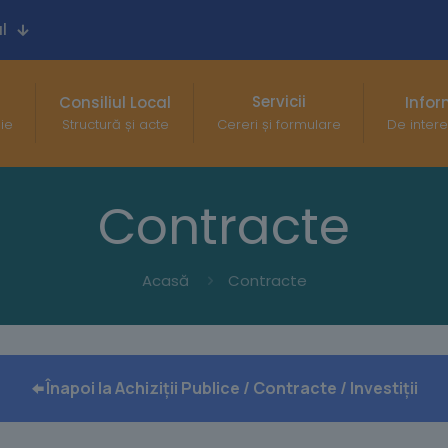
l
Servicii
Consiliul Local
Infor
gie
Structură și acte
Cereri și formulare
De intere
Contracte
Acasă
Contracte
Înapoi la Achiziții Publice / Contracte / Investiții