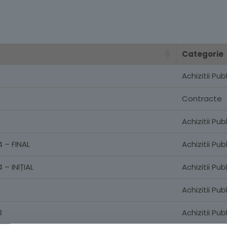
Categorie
Achizitii Pub
Contracte
Achizitii Pub
4 – FINAL
Achizitii Pub
 – INIȚIAL
Achizitii Pub
Achizitii Pub
3
Achizitii Pub