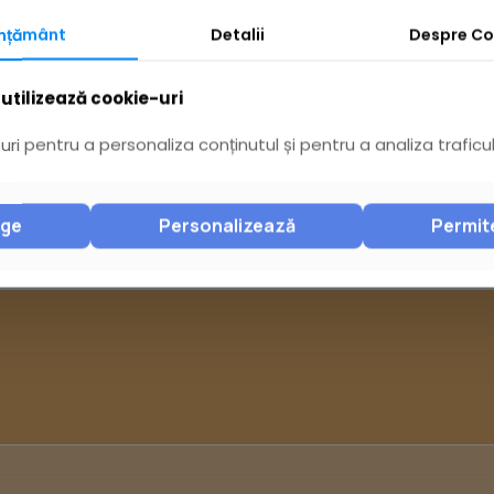
2
Achizitii Pub
mțământ
Detalii
Despre
Co
Achizitii Pub
utilizează cookie-uri
Contracte
ri pentru a personaliza conținutul și pentru a analiza traficul
nge
Personalizează
Permit