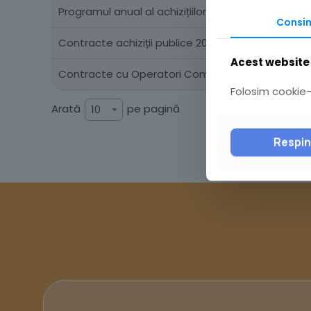
Programul anual al achizițiilor publice pe anul 202
Consi
Contracte achiziții publice 2022
Acest website 
Contracte cu Operatori Comunicații
Folosim cookie-u
Arată
pe pagină
10
Respi