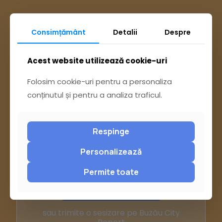
Consimțământ
Detalii
Despre
Acest website utilizează cookie-uri
Folosim cookie-uri pentru a personaliza
conținutul și pentru a analiza traficul.
Respinge
Ai întrebări? Accesează
Personalizează
Permite toate
Pagina Contact
sau trimite o sesizare pe Buzău City