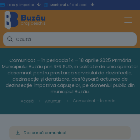
Taxe și impozite
Monitorul Oficial Local
Comunicat – În perioada 14 – 18 aprilie 2025 Primăria
Municipiului Buzău prin RER SUD, în calitate de unic operator
desemnat pentru prestarea serviciului de dezinfecție,
dezinsecție și deratizare, desfășoară acțiunea de
dezinsecție împotriva căpușelor, pe domeniul public din
municipiul Buzău.
Comunicat – În perioada 14 – 18 aprilie 2025 Primăria Municipiului Buzău prin RER SUD, în calitate de unic operator desemnat pentru prestarea serviciului de dezinfecție, dezinsecție și deratizare, desfășoară acțiunea de dezinsecție împotriva căpușelor, pe domeniul public din municipiul Buzău.
Acasă
Anunturi
Descarcă comunicat