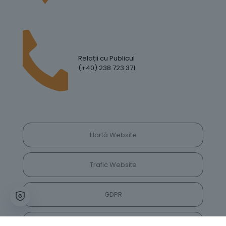
Relații cu Publicul
(+40) 238 723 371
Hartă Website
Trafic Website
GDPR
Politica de Confidențialitate