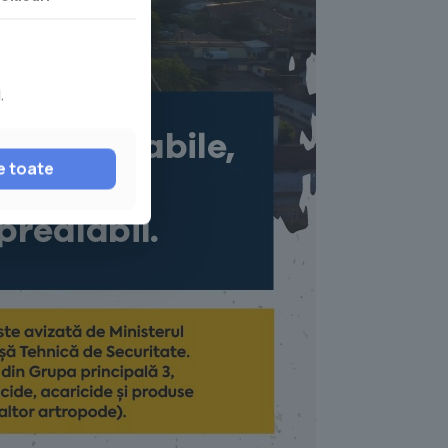
.
e toate