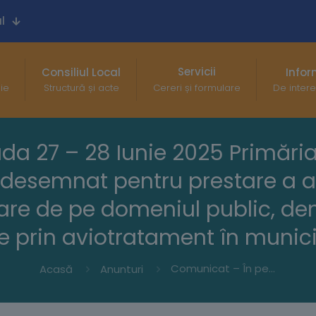
l
Servicii
Consiliul Local
Infor
gie
Structură și acte
Cereri și formulare
De intere
a 27 – 28 Iunie 2025 Primăria
 desemnat pentru prestare a act
izare de pe domeniul public, 
e prin aviotratament în munic
Comunicat – În perioada 27 – 28 Iunie 2025 Primăria Buzău prin RER SUD, în calitate de unic operator desemnat pentru prestare a activităților de dezinsecție, dezinfecție și deratizare de pe domeniul public, demarează acțiunea de dezinsecție prin aviotratament în municipiul Buzău
Acasă
Anunturi