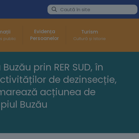
Evidența
mații
Turism
Persoanelor
s public
Cultură și Istorie
 Buzău prin RER SUD, în
ivităților de dezinsecție,
demarează acțiunea de
ipiul Buzău