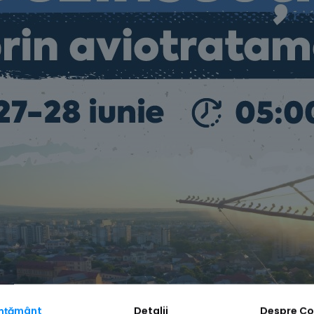
mțământ
Detalii
Despre
Co