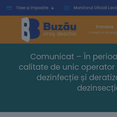
Taxe și impozite
Monitorul Oficial Loca
Primăria
Echipă și strate
Comunicat – În perioad
calitate de unic operator
dezinfecție și derat
dezinsecți