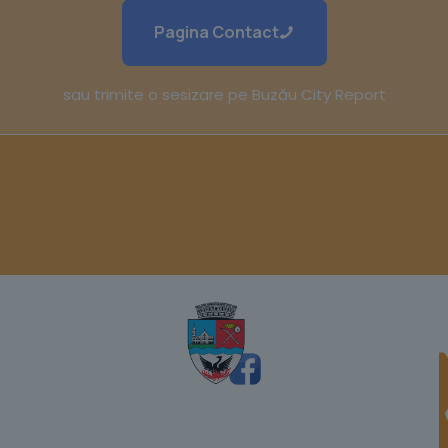
Pagina Contact
sau trimite o sesizare pe Buzău City Report