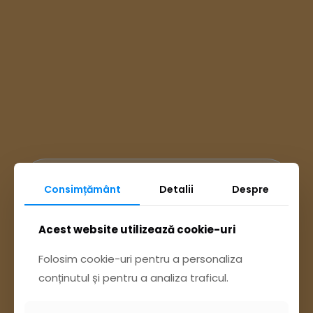
Ai întrebări? Accesează
Consimțământ
Detalii
Despre
Acest website utilizează cookie-uri
Pagina Contact
Folosim cookie-uri pentru a personaliza
sau trimite o sesizare pe Buzău City
conținutul și pentru a analiza traficul.
Report