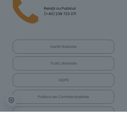
Relații cu Publicul
(+40) 238 723 371
Hartă Website
Trafic Website
GDPR
Politica de Confidențialitate
Vrei să lași feedback despre site? Părerea ta ne
va ajuta să îl îmbunătățim constant!