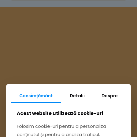
Consimțământ
Detalii
Despre
Ai întrebări? Accesează
Acest website utilizează cookie-uri
Folosim cookie-uri pentru a personaliza
Pagina Contact
conținutul și pentru a analiza traficul.