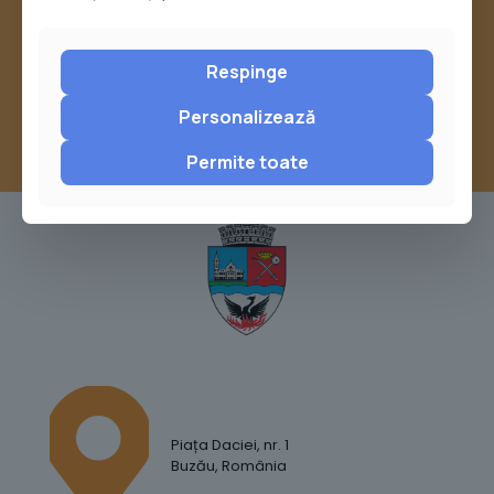
sau trimite o sesizare pe Buzău City
Report
Respinge
Personalizează
Permite toate
Piața Daciei, nr. 1
Buzău, România