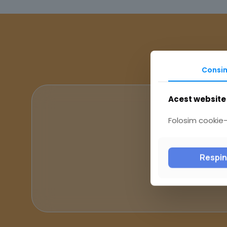
Consi
Acest website 
Folosim cookie-u
Respi