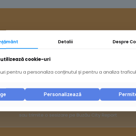
mțământ
Detalii
Despre
Co
utilizează cookie-uri
Ai întrebări? Acceseaz
ri pentru a personaliza conținutul și pentru a analiza traficul
nge
Personalizează
Permit
Pagina Contact
sau trimite o sesizare pe Buzău City Report