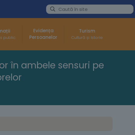
Evidența
mații
Turism
Persoanelor
s public
Cultură și Istorie
lor în ambele sensuri pe
brelor