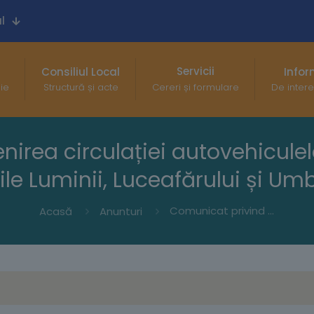
l
Servicii
Consiliul Local
Infor
gie
Structură și acte
Cereri și formulare
De intere
irea circulației autovehicule
ile Luminii, Luceafărului și Um
Comunicat privind revenirea circulației autovehiculelor în ambele sensuri pe străzile Luminii, Luceafărului și Umbrelor
Acasă
Anunturi