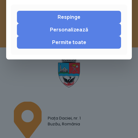
sau trimite o sesizare pe Buzău City
Report
Respinge
Personalizează
Permite toate
Piața Daciei, nr. 1
Buzău, România