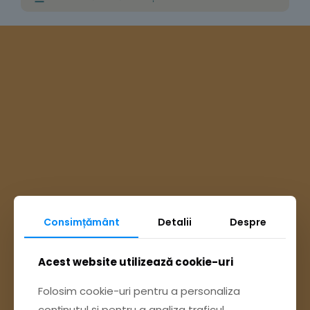
Consimțământ
Detalii
Despre
Ai întrebări? Accesează
Acest website utilizează cookie-uri
Folosim cookie-uri pentru a personaliza
Pagina Contact
conținutul și pentru a analiza traficul.