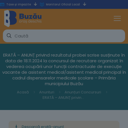
Taxe și impozite
Monitorul Oficial Local
ERATĂ – ANUNȚ privind rezultatul probei scrise susținute în
data de 18.11.2024 la concursul de recrutare organizat în
vederea ocupării unor funcții contractuale de execuție
vacante de asistent medical/asistent medical principal în
cadrul dispensarelor medicale școlare – Primăria
municipiului Buzău
Acasă
Anunturi
Anunțuri Concursuri
ERATĂ – ANUNȚ privind rezultatul probei scrise susținute în data de 18.11.2024 la concursul de recrutare organizat în vederea ocupării unor funcții contractuale de execuție vacante de asistent medical/asistent medical principal în cadrul dispensarelor medicale școlare – Primăria municipiului Buzău
Descarcă erată-anunț