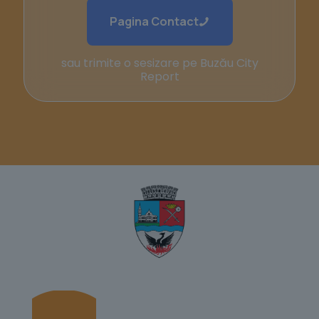
Pagina Contact
sau trimite o sesizare pe Buzău City
Report