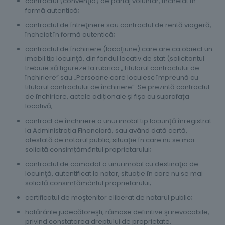
contractul (convenţia) de partaj voluntar, încheiat în
formă autentică;
contractul de întreţinere sau contractul de rentă viageră,
încheiat în formă autentică;
contractul de închiriere (locaţiune) care are ca obiect un
imobil tip locuinţă, din fondul locativ de stat (solicitantul
trebuie să figureze la rubrica „Titularul contractului de
închiriere” sau „Persoane care locuiesc împreună cu
titularul contractului de închiriere”. Se prezintă contractul
de închiriere, actele adiționale și fișa cu suprafața
locativă;
contract de închiriere a unui imobil tip locuință înregistrat
la Administrația Financiară, sau având dată certă,
atestată de notarul public, situație în care nu se mai
solicită consimțământul proprietarului;
contractul de comodat a unui imobil cu destinaţia de
locuinţă, autentificat la notar, situație în care nu se mai
solicită consimțământul proprietarului;
certificatul de moştenitor eliberat de notarul public;
hotărârile judecătoreşti,
rămase definitive şi irevocabile
,
privind constatarea dreptului de proprietate,