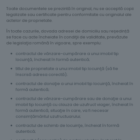
Toate documentele se prezintă în original, nu se acceptă copii
legalizate sau certificate pentru conformitate cu originalul ale
actelor de proprietate.
În toate cazurile, dovada adresei de domiciliu sau reședință
se face cu acte încheiate în condiţii de validitate, prevăzute
de legislaţia română în vigoare, spre exemplu:
contractul de vânzare-cumpărare a unui imobil tip
locuinţă, încheiat în formă autentică;
titlul de proprietate a unui imobil tip locuinţă (să fie
înscrisă adresa corectă);
contractul de donaţie a unui imobil tip locuinţă, încheiat în
formă autentică;
contractul de vânzare-cumpărare sau de donaţie a unui
imobil tip locuinţă cu clauza de uzufruct viager, încheiat în
formă autentică, situaţie în care, va fi necesar
consimțământul uzufructuarului;
contractul de schimb de locuinţe, încheiat în formă
autentică;