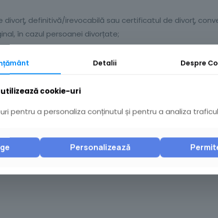
divorţ, definitivă/irevocabilă sau certificatul de divorţ, conv
iginal, în cazul persoanei divorțate;
de căsătorie și certificatul de deces al soţului decedat / soţi
mțământ
Detalii
Despre
Co
 de naştere ale copiilor cu vârsta mai mică de 14 ani, după caz
ială şi act de identitate împuternicit, după caz.
utilizează cookie-uri
ri pentru a personaliza conținutul și pentru a analiza traficul
dului numeric personal, ofițerul de stare civilă din cadrul Di
e Civilă, îl înscrie pe certificatele de stare civilă la rubri
nge
Personalizează
Permit