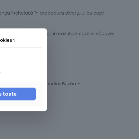
enţia încheiată în procedura divorţului cu copii
ei decedate, în original, în cazul persoanei văduve;
okieuri
, în original;
.
recției Evidența Persoanelor Buzău –
ca corespunzătoare.
e toate