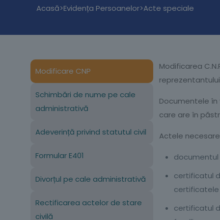
Acasă
Evidența Persoanelor
Acte speciale
>
>
Modificarea C.N.P
Modificare CNP
reprezentantului l
Schimbări de nume pe cale
Documentele în ve
administrativă
care are în păstr
Adeverință privind statutul civil
Actele necesare 
Formular E401
documentul de
certificatul 
Divorțul pe cale administrativă
certificatele
Rectificarea actelor de stare
certificatul
civilă