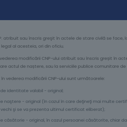
. atribuit sau înscris greşit în actele de stare civilă se face
egal al acesteia, ori din oficiu.
derea modificării CNP-ului atribuit sau înscris greșit în acte
are actul de naștere, sau la serviciile publice comunitare de 
în vederea modificării CNP-ului sunt următoarele:
 identitate valabil - original;
de naştere - original (în cazul în care deţineţi mai multe certi
 vechi şi se va prezenta ultimul certificat eliberat);
 de căsătorie - original, în cazul persoanei căsătorite, chia