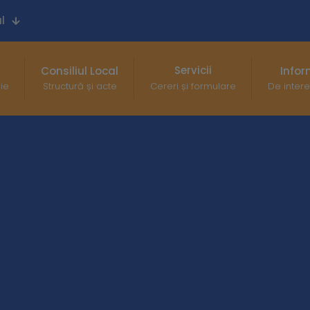
l
Servicii
Consiliul Local
Infor
gie
Structură și acte
Cereri și formulare
De intere