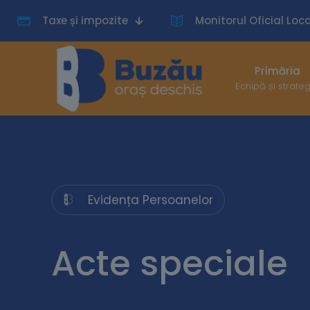
Taxe și impozite
Monitorul Oficial Loca
Primăria
Echipă și strate
Evidența Persoanelor
Acte speciale