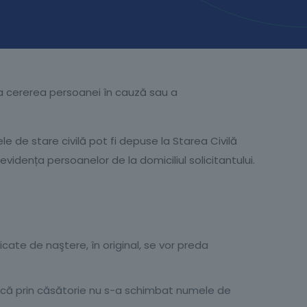
, la cererea persoanei în cauză sau a
le de stare civilă pot fi depuse la Starea Civilă
evidența persoanelor de la domiciliul solicitantului.
ficate de naştere, în original, se vor preda
r dacă prin căsătorie nu s-a schimbat numele de