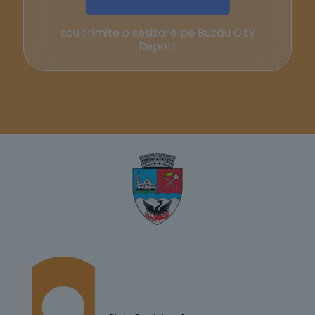
sau trimite o sesizare pe Buzău City
Report