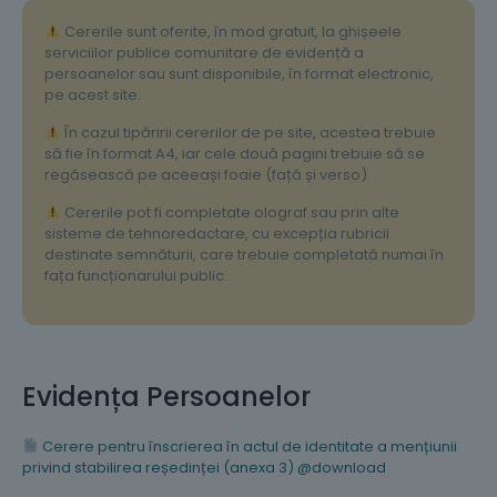
Cererile sunt oferite, în mod gratuit, la ghișeele
serviciilor publice comunitare de evidență a
persoanelor sau sunt disponibile, în format electronic,
pe acest site.
În cazul tipăririi cererilor de pe site, acestea trebuie
să fie în format A4, iar cele două pagini trebuie să se
regăsească pe aceeași foaie (față și verso).
Cererile pot fi completate olograf sau prin alte
sisteme de tehnoredactare, cu excepția rubricii
destinate semnăturii, care trebuie completată numai în
fața funcționarului public.
Evidența Persoanelor
Cerere pentru înscrierea în actul de identitate a mențiunii
privind stabilirea reședinței (anexa 3) @download