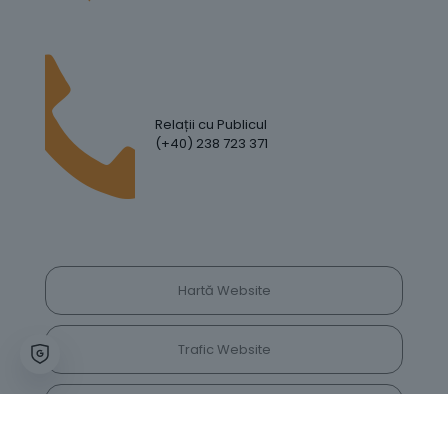
Relații cu Publicul
(+40) 238 723 371
Hartă Website
Trafic Website
GDPR