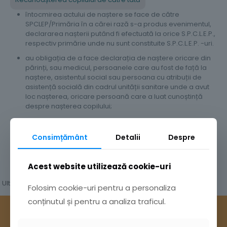
întocmirea actului de naștere se face de către
SPCLEP/Primăria în a cărei rază s-a produs evenimentul,
declararea nașterii putând fi efectuată la orice S.P.C.L.E.P.,
respectiv primărie unde nu sunt constituite S.P.C.L.E.P. -uri.
au obligația de a face declarația de naștere oricare din
părinți, sau medicul, persoanele care au fost de față la
naștere, asistentul social sau persoana cu atribuții de
asistență socială din cadrul unității sanitare unde a avut
loc nașterea, oricare persoană care a luat cunoștință
despre nașterea copilului;
prenumele declarat la data înregistrării nașterii nu poate
fi format din mai mult de trei cuvinte.
Consimțământ
Detalii
Despre
Acest website utilizează cookie-uri
Ultima modificare la data de 30 martie 2026
Folosim cookie-uri pentru a personaliza
conținutul și pentru a analiza traficul.