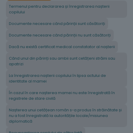
Termenul pentru declararea și înregistrarea nașterii
copilului
Documente necesare când părinții sunt căsătoriți
Documente necesare când părinții nu sunt căsătoriți
Dacă nu există certificat medical constatator al nașterii
Când unul din părinți sau ambii sunt cetățeni străini sau
apatrizi
La înregistrarea nașterii copilului în lipsa actului de
identitate al mamei
În cazul în care nașterea mamei nu este înregistrată în
registrele de stare civilă
Nașterea unui cetățean român s-a produs în străinătate și
nu a fost înregistrată la autoritățile locale/misiunea
diplomatică
Recunoașterea copilului de către tată