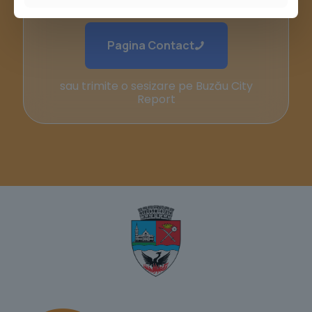
Ai întrebări? Accesează
Pagina Contact
sau trimite o sesizare pe Buzău City
Report