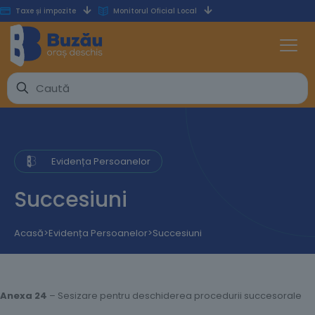
Taxe și impozite
Monitorul Oficial Local
Evidența Persoanelor
Succesiuni
Acasă
>
Evidența Persoanelor
>
Succesiuni
Anexa 24
– Sesizare pentru deschiderea procedurii succesorale