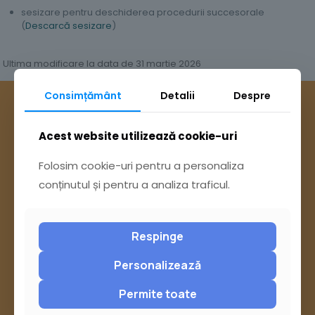
sesizare pentru deschiderea procedurii succesorale
(
Descarcă sesizare
)
Ultima modificare la data de 31 martie 2026
Consimțământ
Detalii
Despre
Acest website utilizează cookie-uri
Folosim cookie-uri pentru a personaliza
conținutul și pentru a analiza traficul.
Respinge
Personalizează
Permite toate