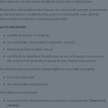
Succesiunea se deschide la ultimul domiciliu al defunctului.
Moştenitorul/împuternicitul trebuie să cunoască numele, prenumele
şi adresa tuturor moştenitorilor, precum şi bunurile care aparţin
defunctului (conţinutul masei succesorale).
ACTE NECESARE
certificat deces, în original;
act identitate declarant (moştenitor direct);
testament (dacă este cazul);
certificat de atestare fiscală obţinut de la Direcţia Economică
din cadrul Primăriei Municipiului Buzău (dacă este cazul)
În cazul în care persoana îndreptăţită nu se poate prezenta:
Procură specială
Act identitate împuternicit.
Procedura succesorală
cerere pentru deschiderea procedurii succesorale (
Descarcă
cerere
)