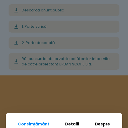
Descarcă anunț public
1. Parte scrisă
2. Parte desenată
Răspunsuri la observațiile cetățenilor întocmite
de către proiectant URBAN SCOPE SRL
Consimțământ
Detalii
Despre