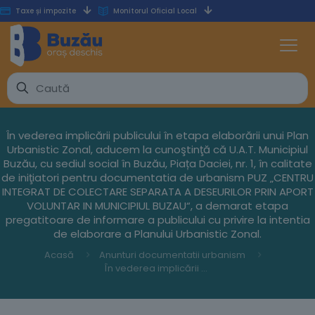
Taxe și impozite
Monitorul Oficial Local
În vederea implicării publicului în etapa elaborării unui Plan
Urbanistic Zonal, aducem la cunoştinţă că U.A.T. Municipiul
Buzău, cu sediul social în Buzău, Piața Daciei, nr. 1, în calitate
de iniţiatori pentru documentatia de urbanism PUZ „CENTRU
INTEGRAT DE COLECTARE SEPARATA A DESEURILOR PRIN APORT
VOLUNTAR IN MUNICIPIUL BUZAU“, a demarat etapa
pregatitoare de informare a publicului cu privire la intentia
de elaborare a Planului Urbanistic Zonal.
Acasă
Anunturi documentatii urbanism
În vederea implicării publicului în etapa elaborării unui Plan Urbanistic Zonal, aducem la cunoştinţă că U.A.T. Municipiul Buzău, cu sediul social în Buzău, Piața Daciei, nr. 1, în calitate de iniţiatori pentru documentatia de urbanism PUZ „CENTRU INTEGRAT DE COLECTARE SEPARATA A DESEURILOR PRIN APORT VOLUNTAR IN MUNICIPIUL BUZAU“, a demarat etapa pregatitoare de informare a publicului cu privire la intentia de elaborare a Planului Urbanistic Zonal.