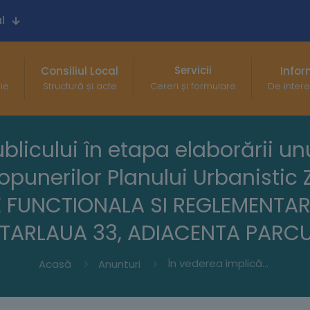
l
Servicii
Consiliul Local
Infor
gie
Structură și acte
Cereri și formulare
De intere
blicului în etapa elaborării un
opunerilor Planului Urbanistic
E FUNCTIONALA SI REGLEMENTAR
 TARLAUA 33, ADIACENTA PARCU
În vederea implicării publicului în etapa elaborării unui Plan Urbanistic Zonal, etapa de elaborare a propunerilor Planului Urbanistic Zonal pentru ” ANSAMBLU REZIDENTIAL – ZONIFICARE FUNCTIONALA SI REGLEMENTARE SPECIFICA A SUPRAFETEI DE 28.5 HA DIN TARLAUA 33, ADIACENTA PARCULUI TINERETULUI
Acasă
Anunturi