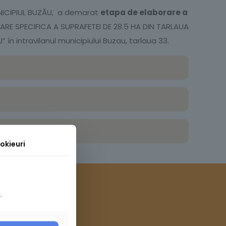
 MUNICIPIUL BUZĂU, a demarat
etapa de elaborare a
ARE SPECIFICA A SUPRAFETEI DE 28.5 HA DIN TARLAUA
n intravilanul municipiului Buzau, tarlaua 33.
okieuri
.