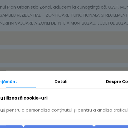
i unui Plan Urbanistic Zonal, aducem la cunoştinţă că, U.A.T.
ANSAMBLU REZIDENTIAL – ZONIFICARE FUNCTIONALA SI REGLEMENT
ERII IN VALOARE A ZONEI DE N-E A MUN. BUZAU, JUDETUL BUZAU” î
mțământ
Detalii
Despre
Co
utilizează cookie-uri
ri pentru a personaliza conținutul și pentru a analiza traficul