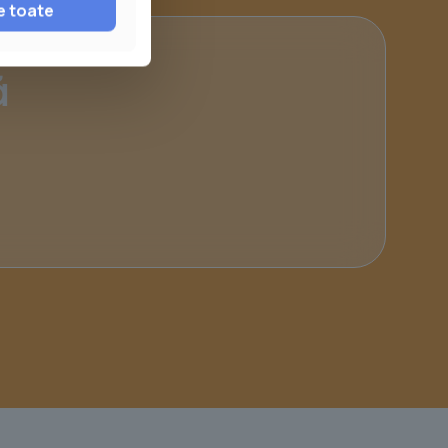
e toate
ă