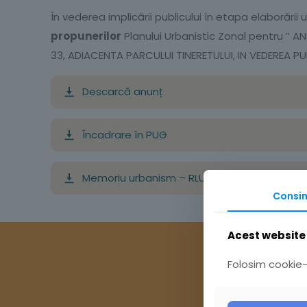
În vederea implicării publicului în etapa elaborări
propunerilor
Planului Urbanistic Zonal pentru ” 
33, ADIACENTA PARCULUI TINERETULUI, IN VEDEREA PUN
Descarcă anunț
Încadrare în PUG
Memoriu urbanism – RLU PUZ Tarlaua 33
Consi
Acest website 
Folosim cookie-u