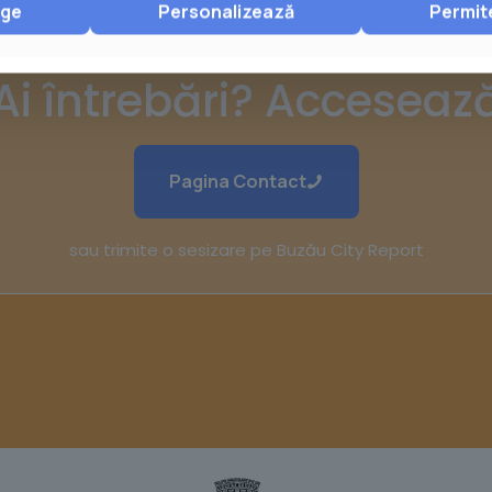
nge
Personalizează
Permit
Ai întrebări? Acceseaz
Pagina Contact
sau trimite o sesizare pe Buzău City Report