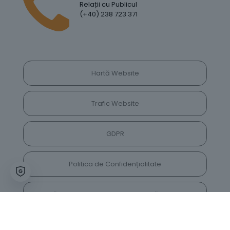
Relații cu Publicul
(+40) 238 723 371
Hartă Website
Trafic Website
GDPR
Politica de Confidențialitate
Vrei să lași feedback despre site? Părerea ta ne
va ajuta să îl îmbunătățim constant!
Accesează vechiul website