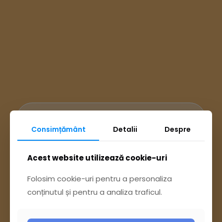
Ai întrebări? Accesează
Consimțământ
Detalii
Despre
Pagina Contact
Acest website utilizează cookie-uri
Folosim cookie-uri pentru a personaliza
sau trimite o sesizare pe Buzău City
conținutul și pentru a analiza traficul.
Report