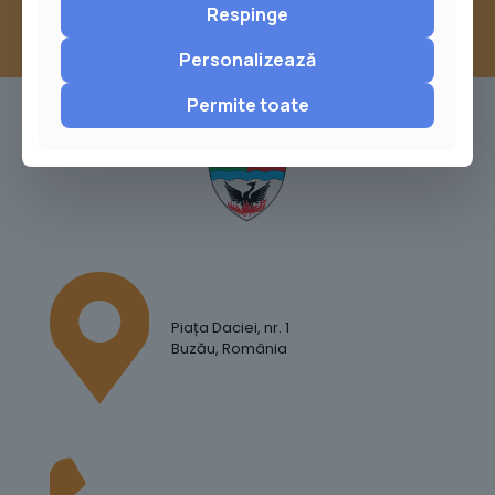
Respinge
Personalizează
Permite toate
Piața Daciei, nr. 1
Buzău, România