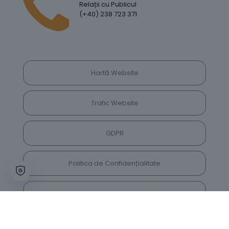
Relații cu Publicul
(+40) 238 723 371
Hartă Website
Trafic Website
GDPR
Politica de Confidențialitate
Vrei să lași feedback despre site? Părerea ta ne
va ajuta să îl îmbunătățim constant!
Accesează vechiul website