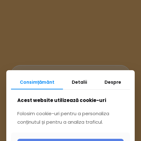
Ai întrebări? Accesează
Consimțământ
Detalii
Despre
Pagina Contact
Acest website utilizează cookie-uri
Folosim cookie-uri pentru a personaliza
sau trimite o sesizare pe Buzău City
conținutul și pentru a analiza traficul.
Report