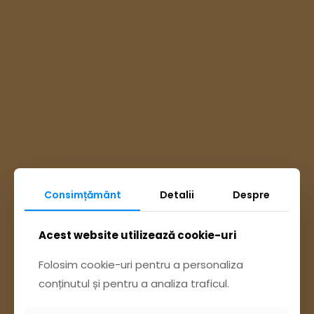
Consimțământ
Detalii
Despre
Ai întrebări? Accesează
Acest website utilizează cookie-uri
Pagina Contact
Folosim cookie-uri pentru a personaliza
conținutul și pentru a analiza traficul.
sau trimite o sesizare pe Buzău City
Report