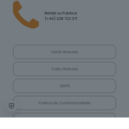
Relații cu Publicul
(+40) 238 723 371
Hartă Website
Trafic Website
GDPR
Politica de Confidențialitate
Vrei să lași feedback despre site? Părerea ta ne
va ajuta să îl îmbunătățim constant!