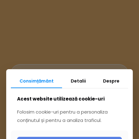
Ai întrebări? Accesează
Consimțământ
Detalii
Despre
Pagina Contact
Acest website utilizează cookie-uri
Folosim cookie-uri pentru a personaliza
sau trimite o sesizare pe Buzău City
conținutul și pentru a analiza traficul.
Report