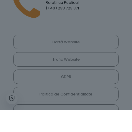
Relații cu Publicul
(+40) 238 723 371
Hartă Website
Trafic Website
GDPR
Politica de Confidențialitate
Vrei să lași feedback despre site? Părerea ta ne
va ajuta să îl îmbunătățim constant!
Accesează vechiul website