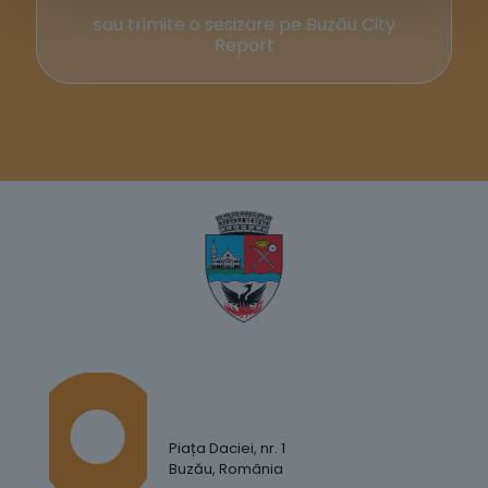
sau trimite o sesizare pe Buzău City
Report
Piața Daciei, nr. 1
Buzău, România