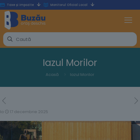
Taxe și impozite
Monitorul Oficial Local
Iazul Morilor
Acasă
Iazul Morilor
la
17 decembrie 2025