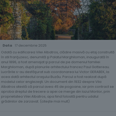
Data
17 decembrie 2025
Odată cu edificarea Vilei Albatros, clădire masivă cu etaj construită
în stil franţuzesc, denumită şi Palatul Marghiloman, inaugurată în
anul 1896, a fost amenajat şi parcul de pe domeniul familiei
Marghiloman, după planurile arhitectului francez Paul Gottereau.
Lucrările s-au desfăşurat sub coordonarea lui Victor GERABEK, la
acea dată arhitectul oraşului Buzău. Parcul a fost realizat după
modelul celor englezeşti. Un document din 1932 despre Vila
Albatros atestă că parcul avea 45 de pogoane, iar prin contract se
aproba dreptul de trecere a apei ce merge din Iazul Morilor, prin
proprietatea Vilei Albatros, apa fiind folosită pentru udatul
grădinilor de zarzavat. (citește mai mult)