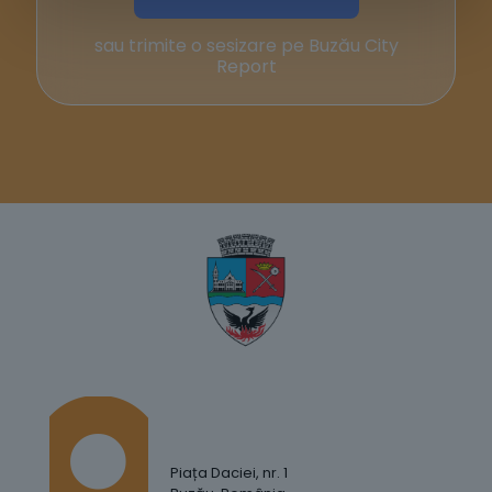
sau trimite o sesizare pe Buzău City
Report
Piața Daciei, nr. 1