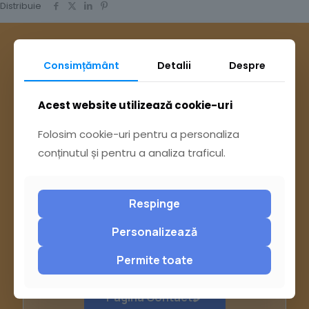
Distribuie
Consimțământ
Detalii
Despre
Acest website utilizează cookie-uri
Folosim cookie-uri pentru a personaliza
conținutul și pentru a analiza traficul.
Respinge
Personalizează
Ai întrebări? Accesează
Permite toate
Pagina Contact