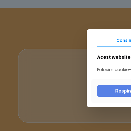
Consi
Acest website 
Folosim cookie-u
Respi