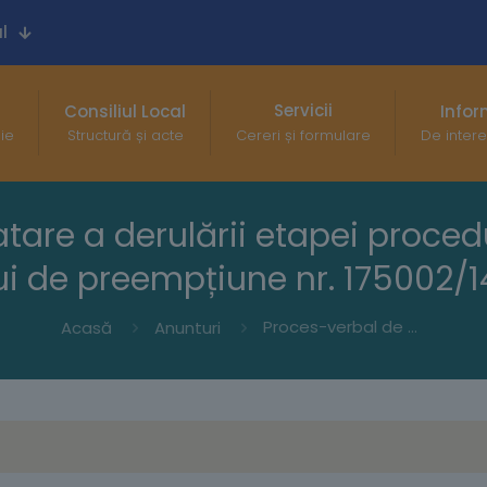
l
Servicii
Consiliul Local
Infor
gie
Structură și acte
Cereri și formulare
De intere
tare a derulării etapei procedu
ui de preempțiune nr. 175002/14
Proces-verbal de constatare a derulării etapei procedurale privind exercitarea dreptului de preempțiune nr. 175002/14.11.2025
Acasă
Anunturi