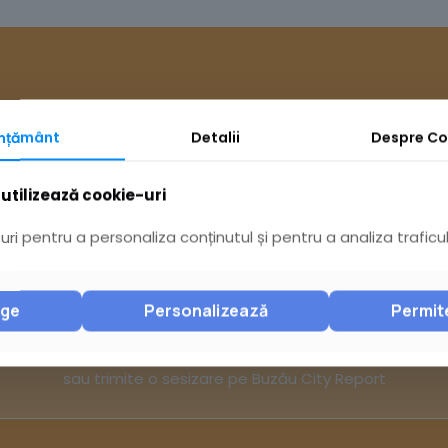
mțământ
Detalii
Despre
Co
utilizează cookie-uri
Ai întrebări? Acceseaz
ri pentru a personaliza conținutul și pentru a analiza traficul
nge
Personalizează
Permit
Pagina Contact
sau trimite o sesizare pe Buzău City Report