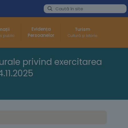
Evidența
mații
Turism
Persoanelor
s public
Cultură și Istorie
rale privind exercitarea
.11.2025